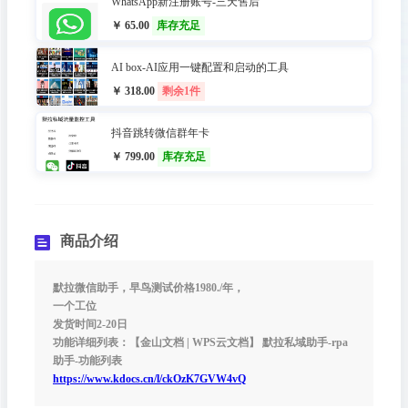
WhatsApp新注册账号-三天售后
￥ 65.00
库存充足
AI box-AI应用一键配置和启动的工具
￥ 318.00
剩余1件
抖音跳转微信群年卡
￥ 799.00
库存充足
商品介绍
默拉微信助手，早鸟测试价格1980./年，
一个工位
发货时间2-20日
功能详细列表：【金山文档 | WPS云文档】 默拉私域助手-rpa
助手-功能列表
https://www.kdocs.cn/l/ckOzK7GVW4vQ